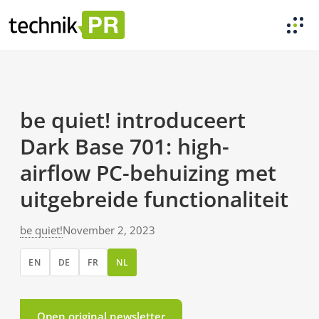
be quiet! introduceert
Dark Base 701: high-
airflow PC-behuizing met
uitgebreide functionaliteit
be quiet!
November 2, 2023
EN
DE
FR
NL
Open original newsletter