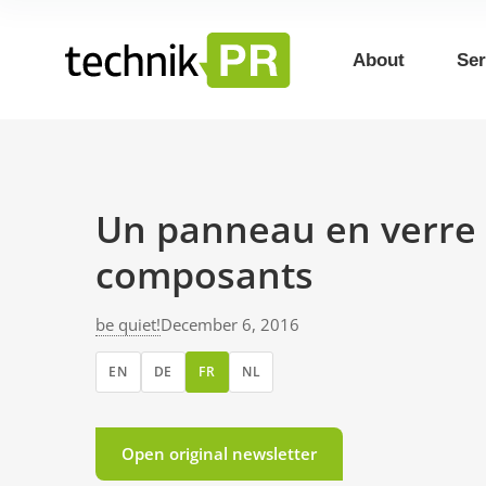
About
Ser
Un panneau en verre 
composants
be quiet!
December 6, 2016
EN
DE
FR
NL
Open original newsletter