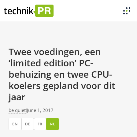
Twee voedingen, een
‘limited edition’ PC-
behuizing en twee CPU-
koelers gepland voor dit
jaar
be quiet!
June 1, 2017
EN
DE
FR
NL