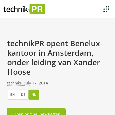
technikPR opent Benelux-
kantoor in Amsterdam,
onder leiding van Xander
Hoose
technikPR
July 17, 2014
EN
DE
NL
Open original newsletter