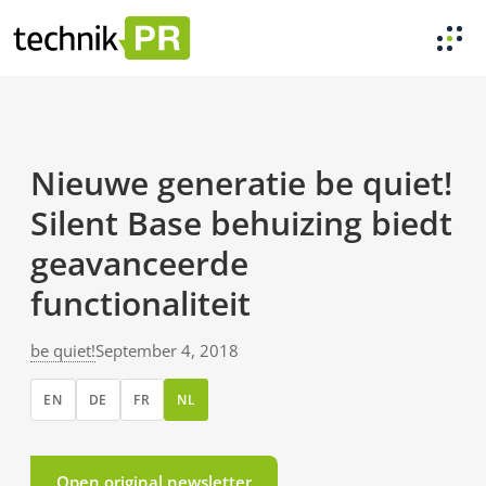
Nieuwe generatie be quiet!
Silent Base behuizing biedt
geavanceerde
functionaliteit
be quiet!
September 4, 2018
EN
DE
FR
NL
Open original newsletter