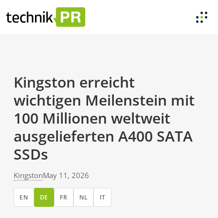
Kingston erreicht
wichtigen Meilenstein mit
100 Millionen weltweit
ausgelieferten A400 SATA
SSDs
Kingston
May 11, 2026
EN
DE
FR
NL
IT