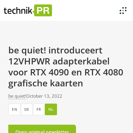
be quiet! introduceert
12VHPWR adapterkabel
voor RTX 4090 en RTX 4080
grafische kaarten
be quiet!
October 13, 2022
EN
DE
FR
NL
Open original newsletter