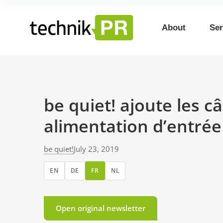
About
Ser
be quiet! ajoute les c
alimentation d’entré
be quiet!
July 23, 2019
EN
DE
FR
NL
Open original newsletter