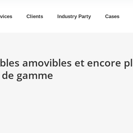
vices
Clients
Industry Party
Cases
âbles amovibles et encore p
e de gamme