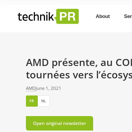
About
Ser
AMD présente, au COM
tournées vers l’écos
AMD
June 1, 2021
FR
NL
Open original newsletter