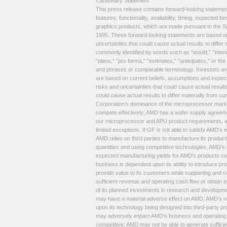
Cautionary Statement
This press release contains forward-looking stateme
features, functionality, availability, timing, expecte
graphics products, which are made pursuant to the Saf
1995. These forward-looking statements are based on
uncertainties that could cause actual results to diffe
commonly identified by words such as "would," "intends
"plans," "pro forma," "estimates," "anticipates," or t
and phrases or comparable terminology. Investors are
are based on current beliefs, assumptions and expecta
risks and uncertainties that could cause actual results
could cause actual results to differ materially from curr
Corporation’s dominance of the microprocessor market
compete effectively; AMD has a wafer supply agree
our microprocessor and APU product requirements, an
limited exceptions. If GF is not able to satisfy AMD’
AMD relies on third parties to manufacture its products
quantities and using competitive technologies, AMD’s 
expected manufacturing yields for AMD’s products coul
business is dependent upon its ability to introduce pr
provide value to its customers while supporting and co
sufficient revenue and operating cash flow or obtain e
of its planned investments in research and developmen
may have a material adverse effect on AMD; AMD’s r
upon its technology being designed into third-party 
may adversely impact AMD’s business and operating r
competitive; AMD may not be able to generate sufficien