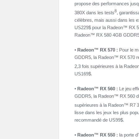
propose des performances jusq
8
380X dans les tests
, garantiss
célèbres, mais aussi dans les
US229$ pour la Radeon™ RX 5
Radeon™ RX 580 4GB GDDR5
•
Radeon™ RX 570 :
Pour le m
GDDR5, la Radeon™ RX 570 re
2,3 fois supérieures à la Rade
US169$.
•
Radeon™ RX 560 :
Le jeu ef
GDDR5, la Radeon™ RX 560 dél
supérieures à la Radeon™ R7 
lisse dans les jeux les plus pop
recommandé de US99$.
•
Radeon™ RX 550 :
la porte 