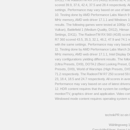
DX12).The RadeonTM RX 570 (4GB) scored 92.4, 102
scored 39.9, 37.6, 42.4, 37.5 and 28.4 respectively. 
settings. Performance may vary based on use of late
10. Testing done by AMD Performance Labs March 9
MHz memory, AMD web driver 17.1.1 and Windows 10 (6
results. The following games were tested at 1080p: 
Vulkan), Battlefield 1 (Medium Quality, DX12), Hitm
Settings, DX11). The RadeonTM RX 560 (4GB) scored 
R7 360 scored 43.5, 35.3, 32.1, 46.2, 47.9 and 74.1 r
with the same settings. Performance may vary based 
11. Testing done by AMD Performance Labs March 2
MHz memory, AMD web driver 17.1.1, Intel Display D
vary configurations yielding different results. The fo
(Ultra Presets, DX9), DOTA 2 (Best Looking Preset
Presets, DX9), World of Warships (High Presets, DX
71.2 respectively. The RadeonTM R7 250 scored 59.0, 
23, 18.4, 18.5 and 24.7 respectively. All scores in a
Performance may vary based on use of latest driver
12. HDR content requires that the system be configure
monitor/TV, graphics driver and application. Video 
Windowed mode content requires operating system 
technikPR ist ein
Wählingsweg 1
Geschäftsführer: Aaron Li