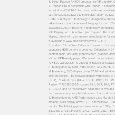
3. Select Radeon RX 500 products are VR capable. Ch
4. Radeon Chill is compatible with Radeon™ consum
for Windows®7/8.1/10. For more details and a whitel
us/innovations/software-technologies/radeon-softwar
5. AMD FreeSync™ technology is designed to eliminate
refresh rate to the framerate of the graphics card. 
capabilities. AMD FreeSync™ technology compatibl
with DisplayPort™ Adaptive-Sync required. AMD Catal
display; check with your monitor manufacturer for spec
is available at www.amd.com/freesync. GRT-2
6. Radeon™ FreeSync 2 does not require HDR capable
supported HDR content is detected. Otherwise, HDR c
content chain, including: graphics card, graphics dr
with an HDR-ready player. Windowed mode content r
7. HEVC acceleration is subject to inclusion/installa
8. Testing done by AMD Performance Labs March 15
MHz memory, AMD display driver 17.10, and Windows 
different results. The following games were tested at 
DX11), Resident Evil 7 (Ultra Presets, DX11), DOOM 
Radeon™ RX 580 (8GB) scored 69.4, 80.7, 76.4, 77.5
47.1, 52.2, and 42 respectively. All scores in averag
Performance may vary based on use of latest driver
9. Testing done by AMD Performance Labs March 9 
memory, AMD display driver 17.10 and Windows 10 (64
results. The following games were tested at 1080p: D
Battlefield 1 (Ultra Presets, DX12), Call of Duty: Infin