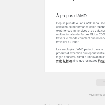
À propos d'AMD
Depuis plus de 45 ans, AMD repousse l
calcul haute performance et les techn
expériences immersives et du data cent
multinationales du Forbes Global 2000
travers le monde comptent quotidienn
travailler ou jouer.
Les employés d’AMD partout dans le 
produits d’exception qui repoussent les
façon dont AMD stimule l’innovation d’a
web
,
le blog
ainsi que les pages
Face
T
Vous n'êtes p