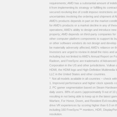
requirements; AMD has a substantial amount of indebte
it from implementing its strategy or fulfilling its con
secured revolving line of credit impose restrictions on
uncertainties involving the ordering and shipment of A
AMD’s products depends in part on the market conditio
for AMD’s products or a market decline in any of these
operations; AMD’s ability to design and introduce new 
property; AMD depends on third-party companies for 
other computer platform components to support its bus
or other software vendors do not design and develop so
be materially adversely affected; AMD’s reliance on thi
Investors are urged to review in detail the risks and
including but not limited to AMD's Annual Report on
Radeon, and FreeSync are trademarks of Advanced Mic
Corporation in the US and other jurisdictions. Vulkan
HDMI, the HDMI logo and High-Definition Multimedia 
LLC in the United States and other countries.
* Not all models available in all countries – check with 
1. Improved performance and higher clock speeds c
2. PC gamer segmentation based on Steam Hardwar
daily users. 88% of users (approximately 9 out of 
resulting in not being able to keep up in the latest gam
Warfare, For Honor, Doom, and Resident Evil resulting 
drive VR experiences by scoring higher than 6.0 on th
including 160 FreeSync™ monitors, HDR, DisplayPort
resolution.