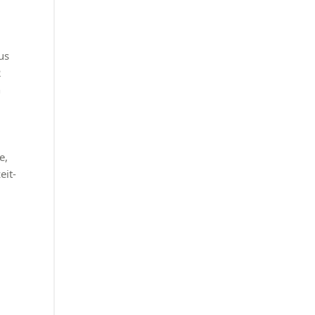
us
2
n
e,
eit-