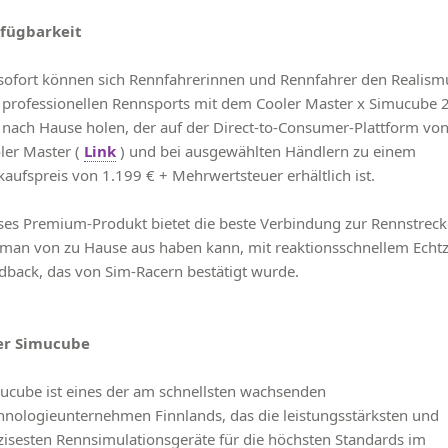
fügbarkeit
sofort können sich Rennfahrerinnen und Rennfahrer den Realism
 professionellen Rennsports mit dem Cooler Master x Simucube 
 nach Hause holen, der auf der Direct-to-Consumer-Plattform vo
ler Master (
Link
) und bei ausgewählten Händlern zu einem
kaufspreis von 1.199 € + Mehrwertsteuer erhältlich ist.
ses Premium-Produkt bietet die beste Verbindung zur Rennstreck
 man von zu Hause aus haben kann, mit reaktionsschnellem Echtz
dback, das von Sim-Racern bestätigt wurde.
er Simucube
ucube ist eines der am schnellsten wachsenden
hnologieunternehmen Finnlands, das die leistungsstärksten und
zisesten Rennsimulationsgeräte für die höchsten Standards im