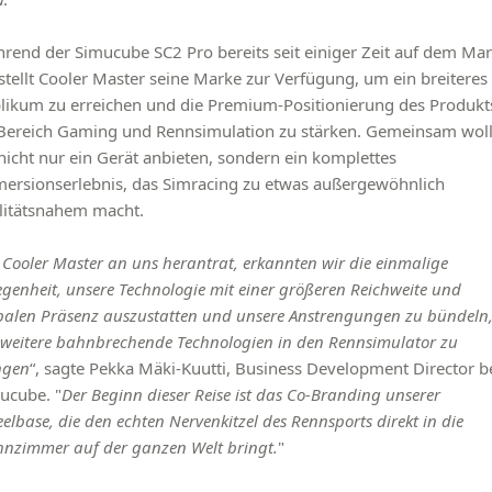
rend der Simucube SC2 Pro bereits seit einiger Zeit auf dem Mar
, stellt Cooler Master seine Marke zur Verfügung, um ein breiteres
likum zu erreichen und die Premium-Positionierung des Produkt
Bereich Gaming und Rennsimulation zu stärken. Gemeinsam wol
 nicht nur ein Gerät anbieten, sondern ein komplettes
ersionserlebnis, das Simracing zu etwas außergewöhnlich
litätsnahem macht.
s Cooler Master an uns herantrat, erkannten wir die einmalige
egenheit, unsere Technologie mit einer größeren Reichweite und
balen Präsenz auszustatten und unsere Anstrengungen zu bündeln
weitere bahnbrechende Technologien in den Rennsimulator zu
ngen
“, sagte Pekka Mäki-Kuutti, Business Development Director b
ucube. "
Der Beginn dieser Reise ist das Co-Branding unserer
elbase, die den echten Nervenkitzel des Rennsports direkt in die
nzimmer auf der ganzen Welt bringt.
"