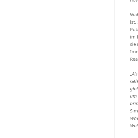
Wäh
ist
Pub
im 
sie
Imm
Rea
„
Al
Gel
glo
um 
bri
Sim
Whe
Woh