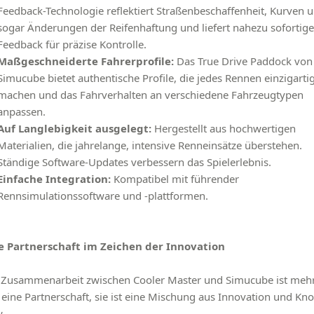
Feedback-Technologie reflektiert Straßenbeschaffenheit, Kurven 
sogar Änderungen der Reifenhaftung und liefert nahezu sofortige
Feedback für präzise Kontrolle.
Maßgeschneiderte Fahrerprofile:
Das True Drive Paddock von
Simucube bietet authentische Profile, die jedes Rennen einzigarti
machen und das Fahrverhalten an verschiedene Fahrzeugtypen
anpassen.
Auf Langlebigkeit ausgelegt:
Hergestellt aus hochwertigen
Materialien, die jahrelange, intensive Renneinsätze überstehen.
Ständige Software-Updates verbessern das Spielerlebnis.
Einfache Integration:
Kompatibel mit führender
Rennsimulationssoftware und -plattformen.
e Partnerschaft im Zeichen der Innovation
 Zusammenarbeit zwischen Cooler Master und Simucube ist mehr
 eine Partnerschaft, sie ist eine Mischung aus Innovation und Kn
.