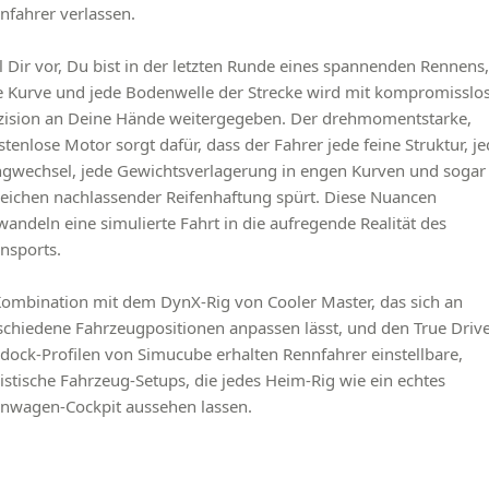
nfahrer verlassen.
ll Dir vor, Du bist in der letzten Runde eines spannenden Rennens,
e Kurve und jede Bodenwelle der Strecke wird mit kompromisslo
zision an Deine Hände weitergegeben. Der drehmomentstarke,
stenlose Motor sorgt dafür, dass der Fahrer jede feine Struktur, j
gwechsel, jede Gewichtsverlagerung in engen Kurven und sogar 
eichen nachlassender Reifenhaftung spürt. Diese Nuancen
wandeln eine simulierte Fahrt in die aufregende Realität des
nsports.
Kombination mit dem DynX-Rig von Cooler Master, das sich an
schiedene Fahrzeugpositionen anpassen lässt, und den True Driv
dock-Profilen von Simucube erhalten Rennfahrer einstellbare,
listische Fahrzeug-Setups, die jedes Heim-Rig wie ein echtes
nwagen-Cockpit aussehen lassen.