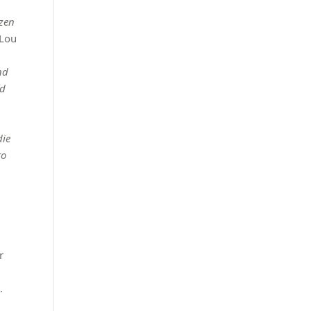
zen
-Lou
nd
nd
die
ro
r
.