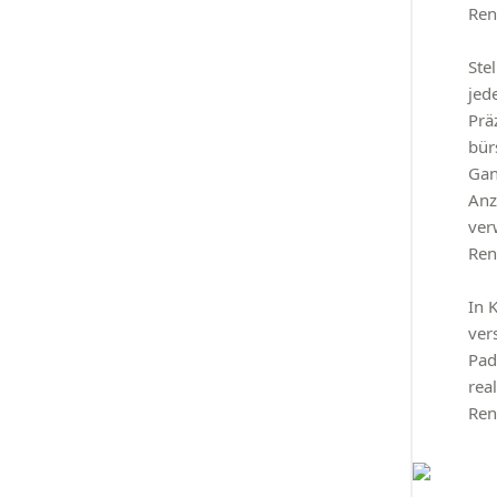
Ren
Ste
jed
Prä
bür
Gan
Anz
ver
Ren
In 
ver
Pad
rea
Ren