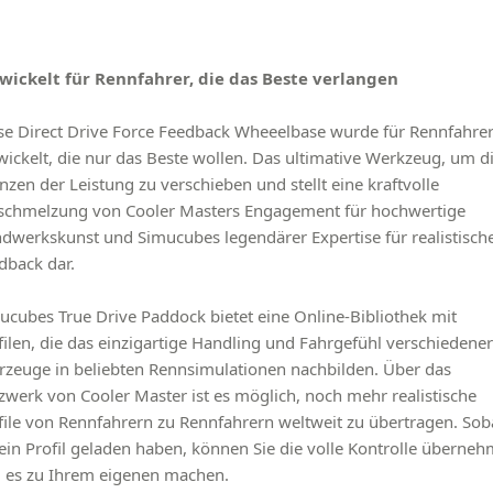
wickelt für Rennfahrer, die das Beste verlangen
se Direct Drive Force Feedback Wheeelbase wurde für Rennfahre
wickelt, die nur das Beste wollen. Das ultimative Werkzeug, um d
nzen der Leistung zu verschieben und stellt eine kraftvolle
schmelzung von Cooler Masters Engagement für hochwertige
dwerkskunst und Simucubes legendärer Expertise für realistisch
dback dar.
ucubes True Drive Paddock bietet eine Online-Bibliothek mit
filen, die das einzigartige Handling und Fahrgefühl verschiedener
rzeuge in beliebten Rennsimulationen nachbilden. Über das
zwerk von Cooler Master ist es möglich, noch mehr realistische
file von Rennfahrern zu Rennfahrern weltweit zu übertragen. Sob
 ein Profil geladen haben, können Sie die volle Kontrolle überne
 es zu Ihrem eigenen machen.