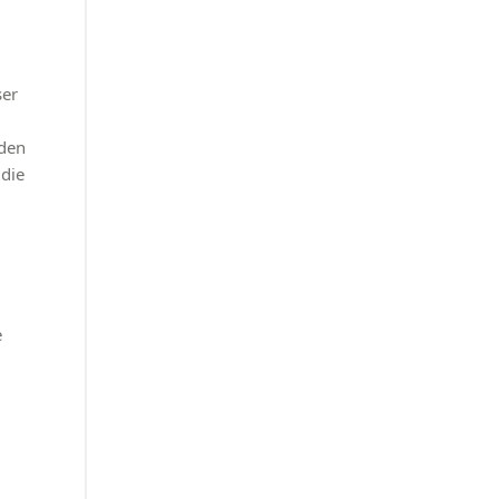
ser
eden
die
e