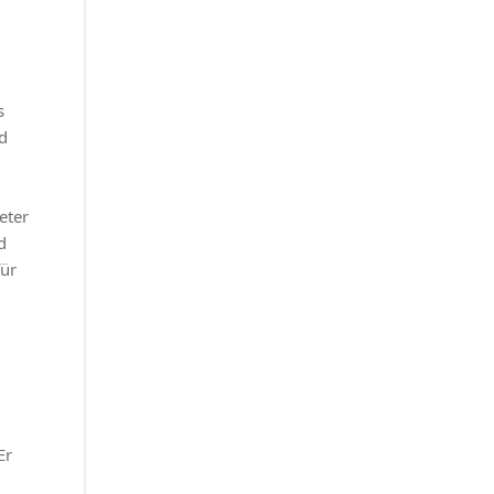
s
d
eter
d
für
Er