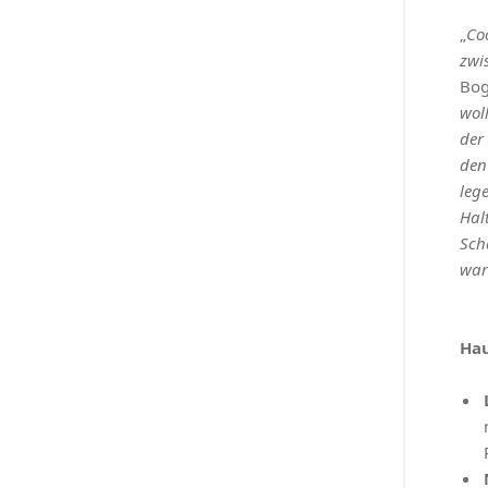
„
Co
zwi
Bog
wol
der
den
leg
Hal
Sch
war
Ha