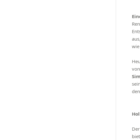
Ein
Ren
Ent
aus
wie
Heu
von
Si
sei
de
Hol
Der
bie