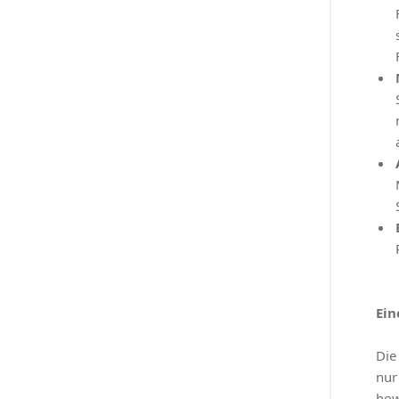
Ein
Die
nur
how