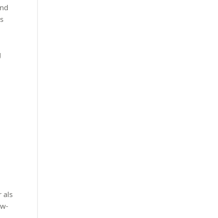
und
s
g
 als
ow-