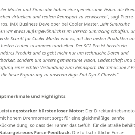
oler Master und Simucube haben eine gemeinsame Vision: die Gren
schen virtuellem und realem Rennsport zu verwischen
“, sagt Pierre
ros, IMX Business Developer bei Cooler Master. „
Mit Simucube
len wir etwas Außergewöhnliches im Bereich Simracing schaffen, u
 erste Schritt für Cooler Master war es, mit den besten Produkten u
 besten Leuten zusammenzuarbeiten. Der SC2 Pro ist bereits ein
endäres Produkt und es geht nicht nur um technische Daten und
tbarkeit, sondern um unsere gemeinsame Vision, Leidenschaft und 
affung einer echten Verbindung zum Rennsport. Der Simucube 2 P
 die beste Ergänzung zu unserem High-End Dyn X Chassis.
"
uptmerkmale und Highlights
Leistungsstarker bürstenloser Motor:
Der Direktantriebsmoto
mit hohem Drehmoment sorgt für eine gleichmäßige, sanfte
Rückmeldung, so dass der Fahrer das Gefühl für die Straße behält
Naturgetreues Force-Feedback:
Die fortschrittliche Force-