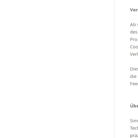
Ver
Ab 
des
Pro
Coo
Ver
Die
die
Fee
Üb
Sim
Tec
prä