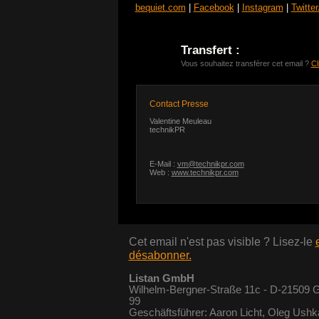
bequiet.com
|
Facebook
|
Instagram
|
Twitte
Transfert :
Vous souhaitez transférer cet email ?
Cl
Contact Presse
Valentine Meuleau
technikPR
E-Mail :
vm@technikpr.com
Web :
www.technikpr.com
Cet email n'est pas visible ? Lisez-le
désabonner.
Listan GmbH
Wilhelm-Bergner-Straße 11c - D-21509 Gl
99
Geschäftsführer: Aaron Licht, Oleg Ushk