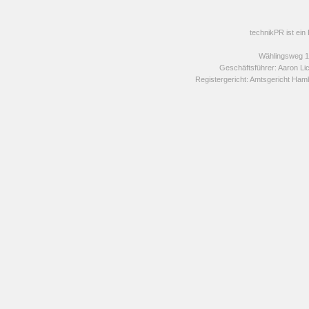
technikPR ist ein
Wählingsweg 1
Geschäftsführer: Aaron Li
Registergericht: Amtsgericht H