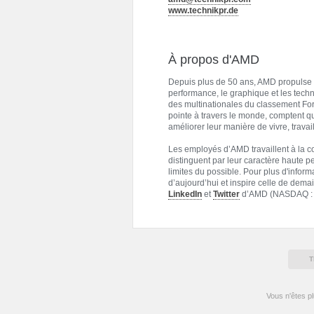
www.technikpr.de
À propos d'AMD
Depuis plus de 50 ans, AMD propulse l
performance, le graphique et les techno
des multinationales du classement For
pointe à travers le monde, comptent 
améliorer leur manière de vivre, travail
Les employés d’AMD travaillent à la c
distinguent par leur caractère haute pe
limites du possible. Pour plus d'inform
d’aujourd’hui et inspire celle de demai
LinkedIn
et
Twitter
d’AMD (NASDAQ :
T
Vous n'êtes p