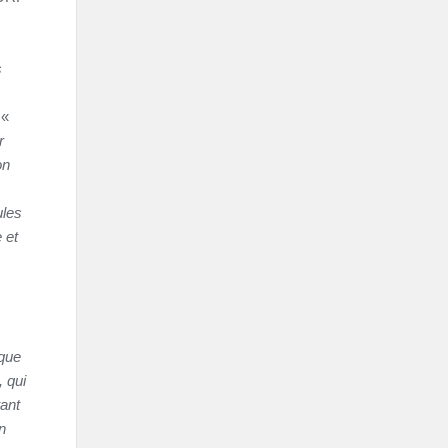
s
 «
r
on
ules
 et
que
, qui
tant
n