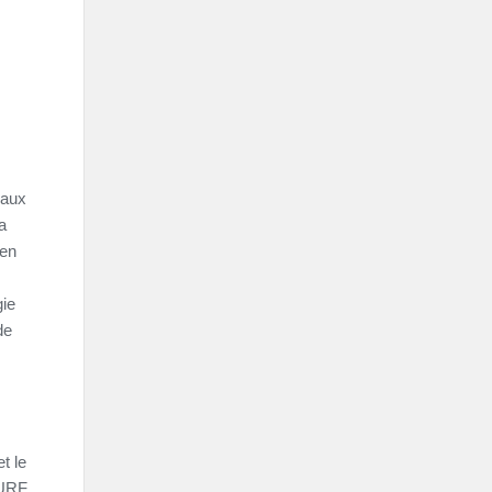
 aux
a
 en
gie
de
t le
SURF