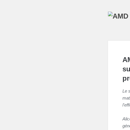
AM
su
pr
Le 
mati
l'ef
Ali
gén