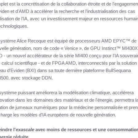
let est la concrétisation de la collaboration étroite et de l'engagemen
iden et d'AMD à accélérer la recherche et l'industrialisation des cas
tilisation de l'IA, avec un investissement majeur en ressources humai
technologiques.
système Alice Recoque est équipé de processeurs AMD EPYC™ de
velle génération, nom de code « Venice », de GPU Instinct™ MI430X
 - un nouvel accélérateur de la série MI400 conçu pour l'IA souverai
e calcul scientifique - et de FPGA AMD, interconnectés par la solution
eau d'Eviden (BXI) dans sa toute dernière plateforme BullSequana
500, avec stockage DDN.
système puissant améliorera la modélisation climatique, accélérera
novation dans les domaines des matériaux et de l'énergie, permettra l
ation de jumeaux numériques pour la médecine personnalisée et pren
charge les modèles d'IA européens de nouvelle génération.
indre l'
exascale
avec moins de ressources et une consommatio
nergie réduite