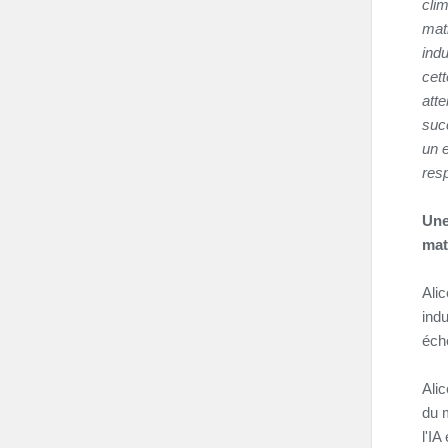
cli
mat
ind
cet
att
succ
un 
res
Une
mat
Alic
ind
éche
Ali
du m
l'IA