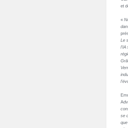
et 
«
No
dan
pré
Le 
l'IA
rég
Grâ
Vern
ind
l'év
Emm
Adv
cons
se d
que 