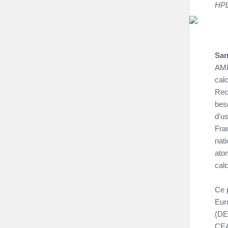
HPL
San
AMD
cal
Rec
bes
d'u
Fra
nati
ato
calc
Ce p
Eur
(DEP
CEA