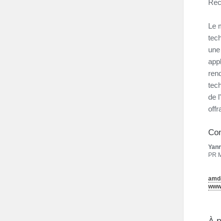
Reco
Le m
tec
une 
appl
rend
tech
de 
offr
Con
Yan
PR 
amd
www.