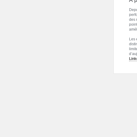
À 
Depu
perf
des 
poin
améli
Les 
dist
limi
d’au
Link