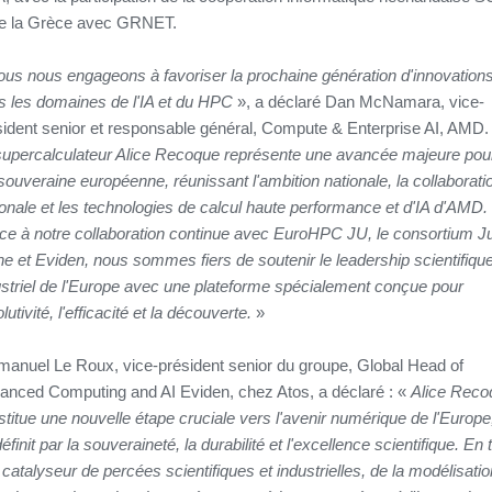
de la Grèce avec GRNET.
us nous engageons à favoriser la prochaine génération d'innovation
s les domaines de l'IA et du HPC
», a déclaré Dan McNamara, vice-
sident senior et responsable général, Compute & Enterprise AI, AMD.
supercalculateur Alice Recoque représente une avancée majeure pou
 souveraine européenne, réunissant l'ambition nationale, la collaborati
ionale et les technologies de calcul haute performance et d'IA d'AMD.
ce à notre collaboration continue avec EuroHPC JU, le consortium J
e et Eviden, nous sommes fiers de soutenir le leadership scientifique
ustriel de l'Europe avec une plateforme spécialement conçue pour
olutivité, l'efficacité et la découverte.
»
anuel Le Roux, vice-président senior du groupe, Global Head of
anced Computing and AI Eviden, chez Atos, a déclaré : «
Alice Reco
titue une nouvelle étape cruciale vers l'avenir numérique de l'Europe
éfinit par la souveraineté, la durabilité et l'excellence scientifique. En 
catalyseur de percées scientifiques et industrielles, de la modélisatio