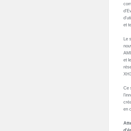
comp
d'Ev
d'u
et 
Le 
nou
AMD
et l
rés
XH3
Ce 
l'in
cré
en 
Atte
d'é