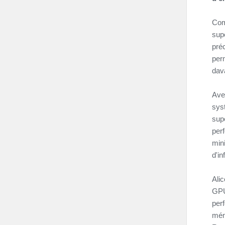
Com
sup
pré
per
dav
Ave
sys
supé
per
min
d'in
Ali
GPU
per
mém