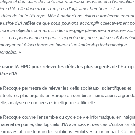
matique et des soins de santé aux matériaux avancés et à l'innovation
ière d'IA, elle donnera les moyens d'agir aux chercheurs et aux
ustries de toute l'Europe. Née à partir d'une vision européenne comm
te usine d'IA reflète ce que nous pouvons accomplir collectivement po
eindre un objectif commun. Eviden s'engage pleinement à assurer son
ès, en apportant une expertise approfondie, un esprit de collaboratio
engagement à long terme en faveur d'un leadership technologique
ponsable.
»
 usine IA-HPC pour relever les défis les plus urgents de l'Europ
ière d'IA
e Recoque permettra de relever les défis sociétaux, scientifiques et
ustriels les plus urgents en Europe en combinant simulations à grand
lle, analyse de données et intelligence artificielle.
ce Recoque couvre l'ensemble du cycle de vie informatique, en intégr
atériel de pointe, des logiciels d'IA avancés et des cas d'utilisation d
 éprouvés afin de fournir des solutions évolutives à fort impact. Ce pro