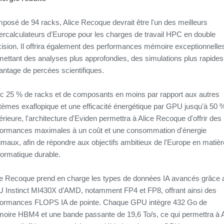
posé de 94 racks, Alice Recoque devrait être l'un des meilleurs
ercalculateurs d'Europe pour les charges de travail HPC en double
cision. Il offrira également des performances mémoire exceptionnelle
mettant des analyses plus approfondies, des simulations plus rapides
antage de percées scientifiques.
c 25 % de racks et de composants en moins par rapport aux autres
tèmes exaflopique et une efficacité énergétique par GPU jusqu'à 50 
rieure, l'architecture d'Eviden permettra à Alice Recoque d'offrir des
formances maximales à un coût et une consommation d'énergie
imaux, afin de répondre aux objectifs ambitieux de l'Europe en matièr
formatique durable.
ce Recoque prend en charge les types de données IA avancés grâce 
 Instinct MI430X d’AMD, notamment FP4 et FP8, offrant ainsi des
formances FLOPS IA de pointe. Chaque GPU intègre 432 Go de
oire HBM4 et une bande passante de 19,6 To/s, ce qui permettra à A