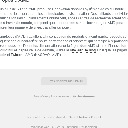
propos d'AMD
is plus de 50 ans, AMD propulse l’innovation dans les systèmes de calcul haute
ormance, le graphique et les technologies de visualisation. Des milliards d’individus
multinationales du classement Fortune 500, et des centres de recherche scientifiqu
te à travers le monde, comptent quotidiennement sur les technologies AMD pour
orer leur manière de vivre, travailler ou jouer.
employés d’AMD travaillent à la conception de produits d’avant-garde, lesquels se
inguent par leur caractère haute performance et adaptatif, qui participe à repousser 
tes du possible. Pour plus d'informations sur la façon dont AMD stimule l’innovation
jourd’hui et inspire celle de demain, visitez le
site web
,
le blog
ainsi que les pages
edIn
et
Twitter
d’AMD (NASDAQ : AMD).
TRANSFERT DE L'EMAIL
Vous n'êtes plus intéressé ?
Se désabonner.
technikPR ist ein Produkt der
Digital Natives GmbH
Wählingsweg 1c, 22459 Hamburg, Deutschland