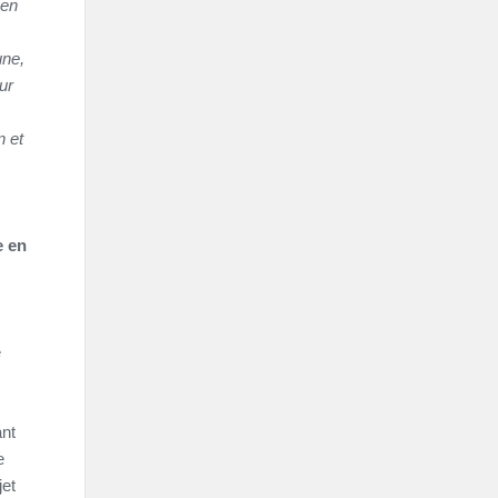
 en
une,
ur
n et
e en
e
ant
e
jet