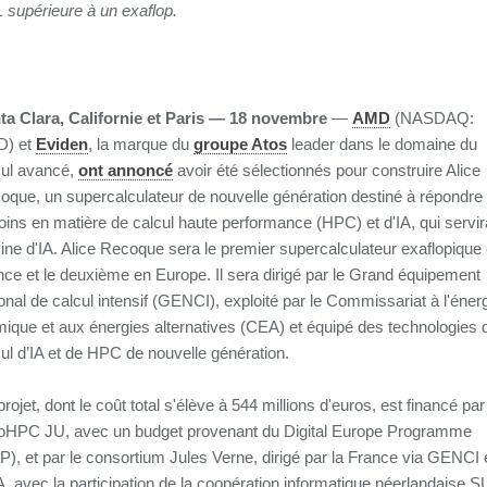
 supérieure à un exaflop.
ta Clara, Californie et Paris
— 18 novembre
—
AMD
(NASDAQ:
) et
Eviden
, la marque du
groupe Atos
leader dans le domaine du
cul avancé,
ont annoncé
avoir été sélectionnés pour construire Alice
oque, un supercalculateur de nouvelle génération destiné à répondre
oins en matière de calcul haute performance (HPC) et d'IA, qui servir
sine d'IA. Alice Recoque sera le premier supercalculateur exaflopique
nce et le deuxième en Europe. Il sera dirigé par le Grand équipement
onal de calcul intensif (GENCI), exploité par le Commissariat à l'éner
mique et aux énergies alternatives (CEA) et équipé des technologies 
ul d’IA et de HPC de nouvelle génération.
rojet, dont le coût total s'élève à 544 millions d'euros, est financé par
oHPC JU, avec un budget provenant du Digital Europe Programme
), et par le consortium Jules Verne, dirigé par la France via GENCI e
, avec la participation de la coopération informatique néerlandaise 