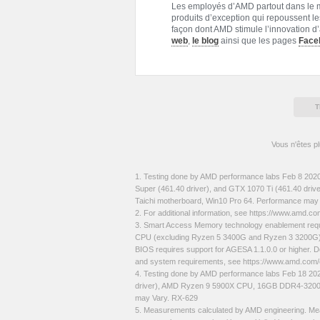
Les employés d’AMD partout dans le 
produits d’exception qui repoussent les
façon dont AMD stimule l’innovation d’a
web
,
le blog
ainsi que les pages
Face
T
Vous n'êtes p
1. Testing done by AMD performance labs Feb 8 202
Super (461.40 driver), and GTX 1070 Ti (461.40 
Taichi motherboard, Win10 Pro 64. Performance may
2. For additional information, see https://www.amd.c
3. Smart Access Memory technology enablement req
CPU (excluding Ryzen 5 3400G and Ryzen 3 3200G) a
BIOS requires support for AGESA 1.1.0.0 or higher. D
and system requirements, see https://www.amd.com
4. Testing done by AMD performance labs Feb 18 2
driver), AMD Ryzen 9 5900X CPU, 16GB DDR4-3200M
may Vary. RX-629
5. Measurements calculated by AMD engineering. Mea