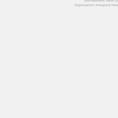
Geschäftsführer: Aaron Li
Registergericht: Amtsgericht H