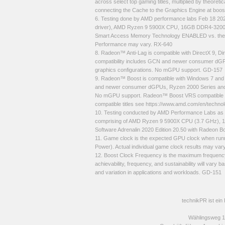
across select top gaming titles, multiplied by theoret
connecting the Cache to the Graphics Engine at boos
6. Testing done by AMD performance labs Feb 18 2
driver), AMD Ryzen 9 5900X CPU, 16GB DDR4-3200M
Smart Access Memory Technology ENABLED vs. the
Performance may vary. RX-640
8. Radeon™ Anti-Lag is compatible with DirectX 9, D
compatibility includes GCN and newer consumer dGP
graphics configurations. No mGPU support. GD-157
9. Radeon™ Boost is compatible with Windows 7 and 10
and newer consumer dGPUs, Ryzen 2000 Series and n
No mGPU support. Radeon™ Boost VRS compatible wi
compatible titles see https://www.amd.com/en/techn
10. Testing conducted by AMD Performance Labs as 
comprising of AMD Ryzen 9 5900X CPU (3.7 GHz),
Software Adrenalin 2020 Edition 20.50 with Radeon
11. Game clock is the expected GPU clock when runnin
Power). Actual individual game clock results may va
12. Boost Clock Frequency is the maximum frequency
achievability, frequency, and sustainability will vary b
and variation in applications and workloads. GD-151
technikPR ist ein
Wählingsweg 1