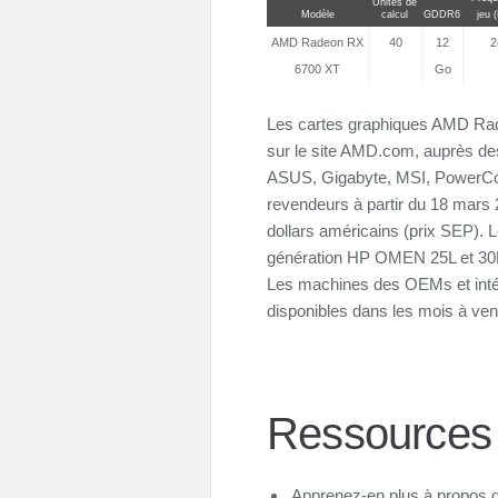
Unités de
Modèle
calcul
GDDR6
jeu 
AMD Radeon RX
40
12
2
6700 XT
Go
Les cartes graphiques AMD Rad
sur le site AMD.com, auprès de
ASUS, Gigabyte, MSI, PowerCol
revendeurs à partir du 18 mars
dollars américains (prix SEP). 
génération HP OMEN 25L et 30L 
Les machines des OEMs et inté
disponibles dans les mois à veni
Ressources
Apprenez-en plus à propos 