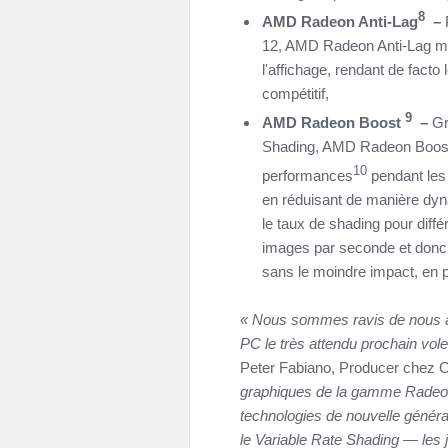
8
AMD Radeon Anti-Lag
–
12, AMD Radeon Anti-Lag min
l'affichage, rendant de facto 
compétitif,
9
AMD Radeon Boost
–
Gr
Shading, AMD Radeon Boost 
10
performances
pendant les
en réduisant de manière dyna
le taux de shading pour diff
images par seconde et donc la
sans le moindre impact, en p
«
Nous sommes ravis de nous a
PC le très attendu prochain vole
Peter Fabiano, Producer chez
graphiques de la gamme Radeon
technologies de nouvelle généra
le Variable Rate Shading — les j